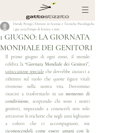
Davide Perego | Dottore in Scienze e Tecniche Psicologiche
1 giu 2025
Tempo di lettura: 2 min
1 GIUGNO: LA GIORNATA
MONDIALE DEI GENITORI
Il primo giugno di ogni anno, il mondo 
celebra la 
“Giornata Mondiale dei Genitori”
, 
un'occasione speciale
 che dovrebbe aiutarci a 
riflettere sul ruolo che queste figure vitali 
rivestono nella nostra vita. Dovremmo 
riuscire a trasformarlo in un 
momento di 
condivisione
, scoprendo chi sono i nostri 
genitori, imparando a conoscerli non solo 
attraverso le etichette che negli anni leghiamo 
a coloro che ci accompagnano, ma 
riconoscendoli come essere umani con le 