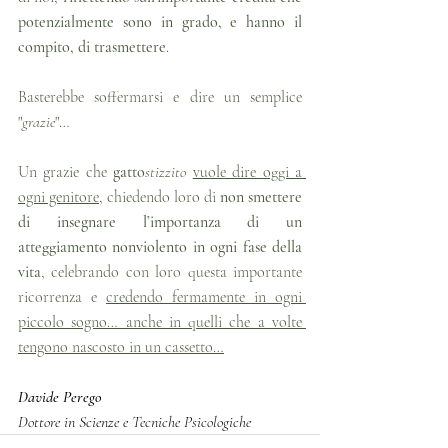
potenzialmente sono in grado, e hanno il 
compito, di trasmettere
.
Basterebbe soffermarsi e dire un semplice 
"
grazie
"…
Un grazie che 
gatto
stizzito
vuole dire oggi a 
ogni genitore
, chiedendo loro di 
non smettere 
di insegnare l’importanza di un 
atteggiamento nonviolento in ogni fase della 
vita
, celebrando con loro questa importante 
ricorrenza e 
credendo fermamente in ogni 
piccolo sogno… anche in quelli che a volte 
tengono nascosto in un cassetto…
Davide Perego 
Dottore in Scienze e Tecniche Psicologiche