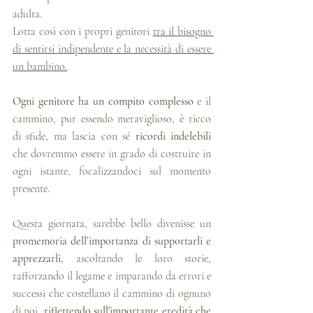
adulta.
Lotta così con i propri genitori 
tra il bisogno 
di sentirsi indipendente e la necessità di essere 
un bambino.
Ogni genitore ha un compito complesso
 e il 
cammino, pur essendo meraviglioso, è ricco 
di sfide, ma lascia con sé 
ricordi indelebili
che dovremmo essere in grado di costruire in 
ogni istante, focalizzandoci sul momento 
presente.
Questa giornata, sarebbe bello divenisse un 
promemoria dell’importanza di supportarli e 
apprezzarli
, ascoltando le loro storie, 
rafforzando il legame e imparando da errori e 
successi che costellano il cammino di ognuno 
di noi, 
riflettendo sull'importante eredità che 