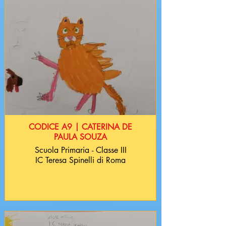
CODICE A9 | CATERINA DE
PAULA SOUZA
Scuola Primaria - Classe III
IC Teresa Spinelli di Roma