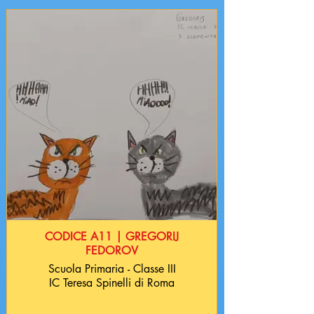
CODICE A11 | GREGORIJ
FEDOROV
Scuola Primaria - Classe III
IC Teresa Spinelli di Roma