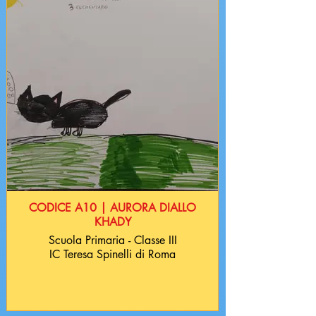
CODICE A10 | AURORA DIALLO
KHADY
Scuola Primaria - Classe III
IC Teresa Spinelli di Roma