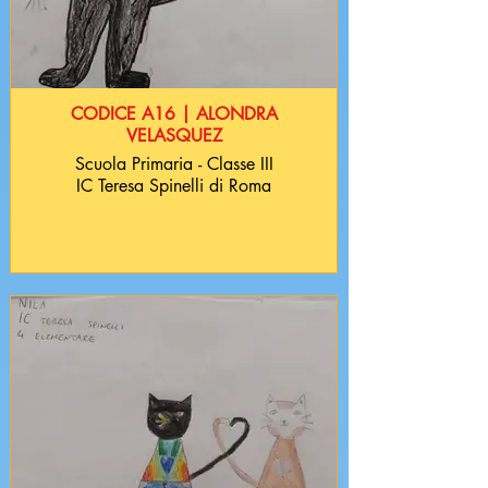
CODICE A16 | ALONDRA
VELASQUEZ
Scuola Primaria - Classe III
IC Teresa Spinelli di Roma