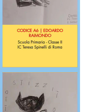
CODICE A6 | EDOARDO
RAIMONDO
Scuola Primaria - Classe II
IC Teresa Spinelli di Roma