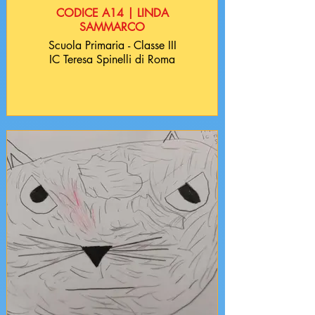
CODICE A14 | LINDA
SAMMARCO
Scuola Primaria - Classe III
IC Teresa Spinelli di Roma