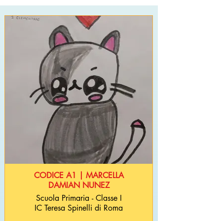
CODICE A1 | MARCELLA
DAMIAN NUNEZ
Scuola Primaria - Classe I
IC Teresa Spinelli di Roma