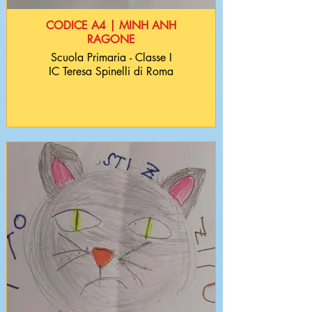
CODICE A4 | MINH ANH
RAGONE
Scuola Primaria - Classe I
IC Teresa Spinelli di Roma