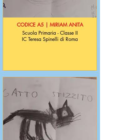
CODICE A5 | MIRIAM ANITA
Scuola Primaria - Classe II
IC Teresa Spinelli di Roma