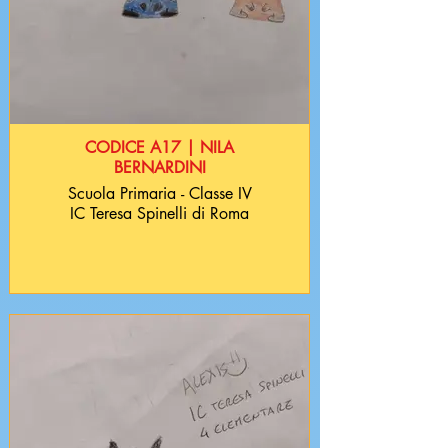
CODICE A17 | NILA
BERNARDINI
Scuola Primaria - Classe IV
IC Teresa Spinelli di Roma