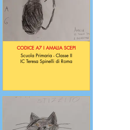
CODICE A7 I AMALIA SCEPI
Scuola Primaria - Classe II
IC Teresa Spinelli di Roma