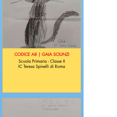
CODICE A8 | GAIA SCIUNZI
Scuola Primaria - Classe II
IC Teresa Spinelli di Roma