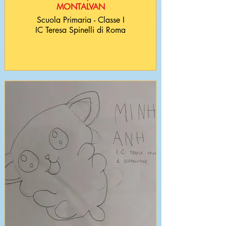
MONTALVAN
Scuola Primaria - Classe I
IC Teresa Spinelli di Roma