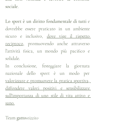
sociale
.
Lo sport è un diritto fondamentale di tutti
 e 
dovrebbe essere praticato in un ambiente 
sicuro e inclusivo, 
dove vige il rispetto 
reciproco
, promuovendo anche attraverso 
l’attività fisica, un mondo più pacifico e 
solidale.
In conclusione, festeggiare la giornata 
nazionale dello sport è un modo per 
valorizzare e promuovere la pratica sportiva, 
diffondere valori positivi e sensibilizzare 
sull'importanza di uno stile di vita attivo e 
sano.
Team 
gatto
stizzito