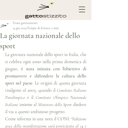
Team gattostizzito
14 giu 2025
Tempo di lettura: 2 min
La giornata nazionale dello
sport
La giornata nazionale dello sport in Italia, che 
si celebra ogni anno nella prima domenica di 
giugno, 
è stata istituita con l'obiettivo di 
promuovere e diffondere la cultura dello 
sport nel paese
. Le origini di questa giornata 
risalgono al 2003, quando il 
Comitato Italiano 
Paralimpico
 e il 
Comitato Olimpico Nazionale 
Italiano
 insieme al 
Ministero dello Sport
 diedero 
il via a questo ambizioso progetto.
Come informa in una nota il CONI: 
“l'edizione 
2025 della manifestazione sarà posticipata al 14 e 