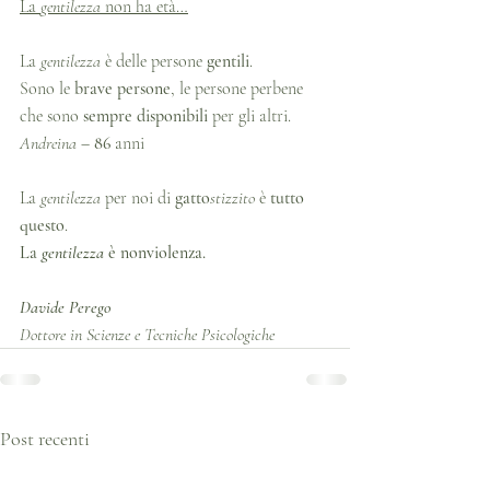
La 
gentilezza
 non ha età…
La 
gentilezza
 è delle persone 
gentili
.
Sono le 
brave persone
, le persone perbene 
che sono 
sempre disponibili
 per gli altri.
Andreina
 – 
86
 anni
La 
gentilezza
 per noi di 
gatto
stizzito
 è 
tutto 
questo
.
La 
gentilezza
 è nonviolenza.
Davide Perego 
Dottore in Scienze e Tecniche Psicologiche
Post recenti