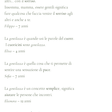
altri… con il 
sorriso.
Insomma, mamma, essere gentili significa 
fare qualcosa che faccia venire il 
sorriso 
agli 
altri e anche a te.
Filippo
 – 
7
 anni
La 
gentilezza
 è quando usi le parole del 
cuore
.
 I 
cuoricini
 sono 
gentilezza
.
Elisa
 – 
4
 anni
La 
gentilezza
 è quella cosa che ti permette di 
sentire una sensazione di 
pace
.
Sofia
 – 
7
 anni
La 
gentilezza
 è un concetto 
semplice
, significa 
aiutare
 le persone che incontri.
Eleonora
 – 
12
 anni