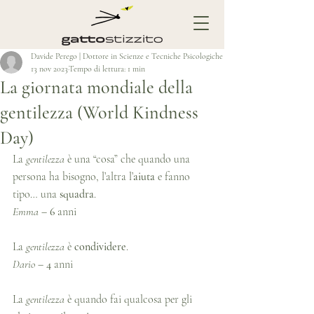
Davide Perego | Dottore in Scienze e Tecniche Psicologiche
13 nov 2023
Tempo di lettura: 1 min
La giornata mondiale della
gentilezza (World Kindness
Day)
La 
gentilezza
 è una “cosa” che quando una 
persona ha bisogno, l’altra l’
aiuta
 e fanno 
tipo… una 
squadra
.
Emma
 – 
6
 anni
La 
gentilezza
 è 
condividere
.
Dario
 – 
4
 anni
La 
gentilezza
 è quando fai qualcosa per gli 