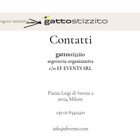
ogetti iniziative 2026
Blog
Shop
Contatti
gatto
stizzito
segreteria organizzativa
c/o EF EVENTS SRL
Piazza Luigi di Savoia 2
20124 Milano
+39 02 83412410
info@efevents.com