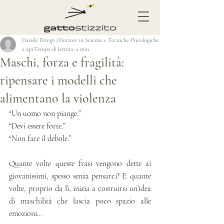
Davide Perego | Dottore in Scienze e Tecniche Psicologiche
2 apr
Tempo di lettura: 2 min
Maschi, forza e fragilità:
ripensare i modelli che
alimentano la violenza
“Un uomo non piange.”
“Devi essere forte.”
“Non fare il debole.”
Quante volte queste frasi vengono dette ai 
giovanissimi, spesso senza pensarci? E quante 
volte, proprio da lì, inizia a costruirsi un’idea 
di maschilità che lascia poco spazio alle 
emozioni…