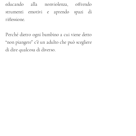
educando alla nonviolenza, offrendo 
strumenti emotivi e aprendo spazi di 
riflessione.
Perché dietro ogni bambino a cui viene detto 
“non piangere” c’è un adulto che può scegliere 
di dire qualcosa di diverso.
E da quella scelta può iniziare un 
cambiamento.
Davide Perego 
Dottore in Scienze e Tecniche Psicologiche
Post recenti